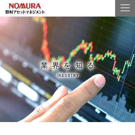
シン化とは?
企業情報
業界を知る
人を知る
募集要項
業
界
を
知
る
エントリー
I
N
D
U
S
T
R
Y
マイページ