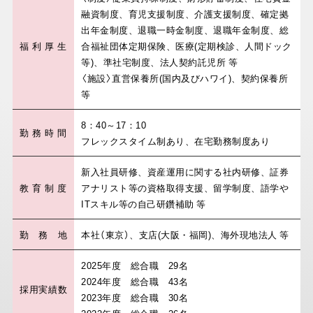
融資制度、育児支援制度、介護支援制度、確定拠
出年金制度、退職一時金制度、退職年金制度、総
福
利
厚
生
合福祉団体定期保険、医療(定期検診、人間ドック
等)、準社宅制度、法人契約託児所 等
〈施設〉直営保養所(国内及びハワイ)、契約保養所
等
8：40～17：10
勤
務
時
間
フレックスタイム制あり、在宅勤務制度あり
新入社員研修、資産運用に関する社内研修、証券
教
育
制
度
アナリスト等の資格取得支援、留学制度、語学や
ITスキル等の自己研鑽補助 等
勤
務
地
本社（東京）、支店(大阪・福岡)、海外現地法人 等
2025年度 総合職 29名
2024年度 総合職 43名
採
用
実
績
数
2023年度 総合職 30名