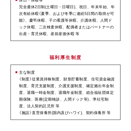
完全週休2日制(土曜日・日曜日)、祝日、年末年始、年
次有給休暇（夏季、および冬季に連続5日間の取得が可
能）、慶弔休暇、子の看護等休暇、介護休暇、人間ド
ック休暇、二次検査休暇、配偶者またはパートナーの
出産・育児休暇、産前産後休暇 等
福利厚生制度
主な制度
〈制度〉従業員持株制度、財形貯蓄制度、住宅資金融資
制度、育児支援制度、介護支援制度、確定拠出年金制
度、退職一時金制度、退職年金制度、総合福祉団体定
期保険、医療(定期検診、人間ドック等)、準社宅制
度、法人契約託児所 等
〈施設〉直営保養所(国内及びハワイ)、契約保養所 等