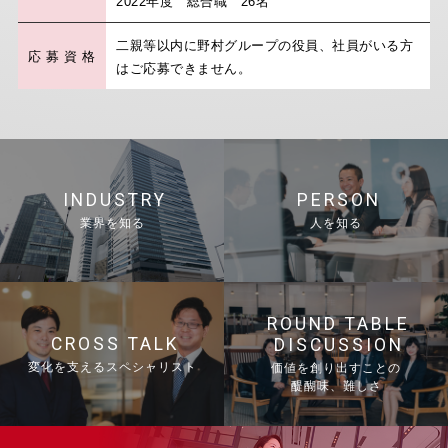
2022年度 総合職 26名
二親等以内に野村グループの役員、社員がいる方
応
募
資
格
はご応募できません。
INDUSTRY
PERSON
業界を知る
人を知る
ROUND TABLE
CROSS TALK
DISCUSSION
変化を支えるスペシャリスト
価値を創り出すことの
醍醐味、難しさ