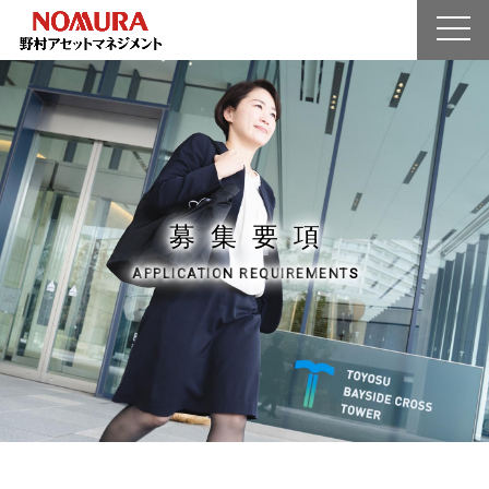
シン化とは?
企業情報
業界を知る
人を知る
募集要項
募
集
要
項
エントリー
A
P
P
L
I
C
A
T
I
O
N
R
E
Q
U
I
R
E
M
E
N
T
S
マイページ