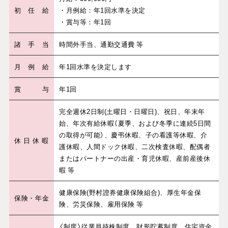
初
任
給
・月例給：年1回水準を決定
・賞与等：年1回
諸
手
当
時間外手当、通勤交通費 等
月
例
給
年1回水準を決定します
賞
与
年1回
完全週休2日制(土曜日・日曜日)、祝日、年末年
始、年次有給休暇（夏季、および冬季に連続5日間
の取得が可能）、慶弔休暇、子の看護等休暇、介
休
日
休
暇
護休暇、人間ドック休暇、二次検査休暇、配偶者
またはパートナーの出産・育児休暇、産前産後休
暇 等
健康保険(野村證券健康保険組合)、厚生年金保
保
険
・
年
金
険、労災保険、雇用保険 等
〈制度〉従業員持株制度、財形貯蓄制度、住宅資金