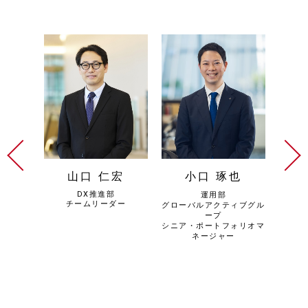
太
山口 仁宏
小口 琢也
胡
DX推進部
ション部
運用部
グロ
チームリーダー
ループ）
グローバルアクティブグル
（経
ー
ープ
グ
ソリュー
シニア・ポートフォリオマ
チー
ネージャー
エグゼ