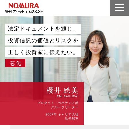
シン化とは?
企業情報
法
定
ド
キ
ュ
メ
ン
ト
を
通
じ
、
業界を知る
投
資
信
託
の
価
値
と
リ
ス
ク
を
人を知る
正
し
く
投
資
家
に
伝
え
た
い
。
募集要項
芯化
エントリー
マイページ
櫻井 絵美
EMI SAKURAI
プロダクト・ガバナンス部
グループリーダー
2007年 キャリア入社
法学部卒