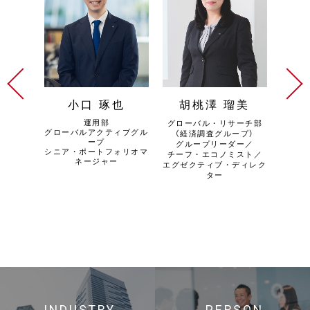
美
小口 琢也
胡桃澤 瑠美
運用部
ナンス部
グローバル・リサーチ部
プロダ
グローバルアクティブグル
ダー
（経済調査グループ）
ープ
グループリーダー／
シニア・ポートフォリオマ
チーフ・エコノミスト／
兼 C
ネージャー
エグゼクティブ・ディレク
兼 確
ター