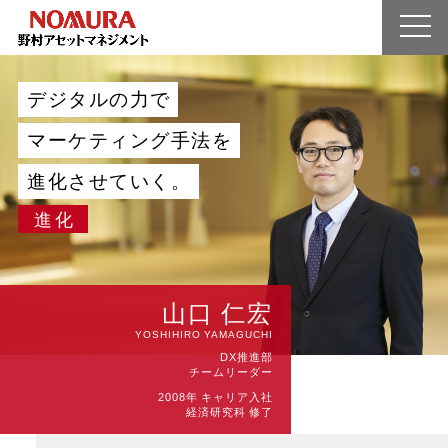
シン化とは?
企業情報
デ
ジ
タ
ル
の
力
で
業界を知る
マ
ー
ケ
テ
ィ
ン
グ
手
法
を
人を知る
進
化
さ
せ
て
い
く
。
募集要項
進化
エントリー
マイページ
山口 仁宏
YOSHIHIRO YAMAGUCHI
DX推進部
チームリーダー
2008年 キャリア入社
経済研究科 修了