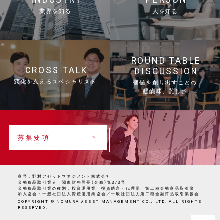
INDUSTRY
PERSON
業界を知る
人を知る
ROUND TABLE
CROSS TALK
DISCUSSION
変化を支えるスペシャリスト
価値を創り出すことの
醍醐味、難しさ
募集要項
商号：野村アセットマネジメント株式会社
金融商品取引業者 関東財務局長（金商）第373号
金融商品取引業の種別：投資運用業、投資助言・代理業、第二種金融商品取引業
加入協会：一般社団法人資産運用業協会／一般社団法人第二種金融商品取引業協会
COPYRIGHT © NOMURA ASSET MANAGEMENT CO., LTD. ALL RIGHTS
RESERVED.